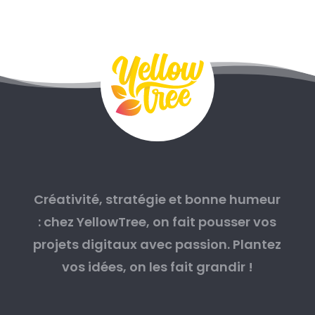
Créativité, stratégie et bonne humeur
: chez YellowTree, on fait pousser vos
projets digitaux avec passion. Plantez
vos idées, on les fait grandir !