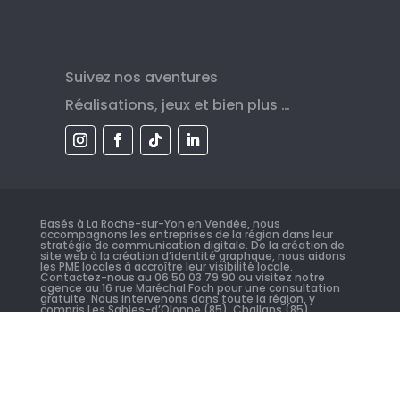
Suivez nos aventures
Réalisations, jeux et bien plus …
Basés à La Roche-sur-Yon en Vendée, nous
accompagnons les entreprises de la région dans leur
stratégie de communication digitale. De la création de
site web à la création d’identité graphque, nous aidons
les PME locales à accroître leur visibilité locale.
Contactez-nous au
06 50 03 79 90
ou visitez notre
agence au
16 rue Maréchal Foch
pour une consultation
gratuite. Nous intervenons dans toute la région, y
compris Les Sables-d’Olonne (85), Challans (85),
Montaigu-Vendée (85), Les Herbiers (85), Fontenay-le-
Comte (85), Saint-Hilaire-de-Riez (85), Aizenay (85),
Luçon (85), Essarts en Bocage (85), Saint-Jean-de-
Monts (85) …
CGV