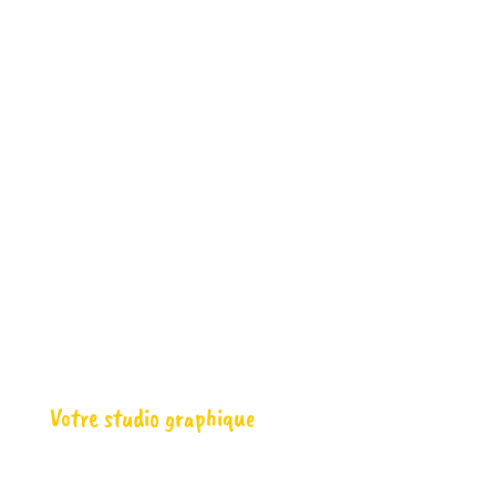
YellowLife
Liberté de travail et ouverture sur tout
ce que nous ne connaissons pas
Votre studio graphique