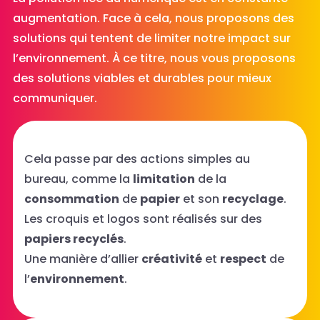
augmentation. Face à cela, nous proposons des
solutions qui tentent de limiter notre impact sur
l’environnement. À ce titre, nous vous proposons
des solutions viables et durables pour mieux
communiquer.
Cela passe par des actions simples au
bureau, comme la
limitation
de la
consommation
de
papier
et son
recyclage
.
Les croquis et logos sont réalisés sur des
papiers recyclés
.
Une manière d’allier
créativité
et
respect
de
l’
environnement
.