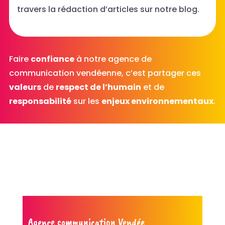
travers la rédaction d’articles sur notre blog.
Faire
confiance
à notre agence de
communication vendéenne, c’est partager ces
valeurs
de
respect de l’humain
et de
responsabilité
sur les
enjeux environnementaux
.
Agence communication Vendée