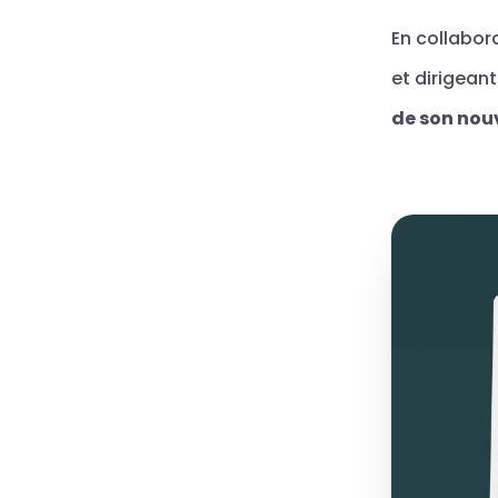
En collabor
et dirigean
de son nou