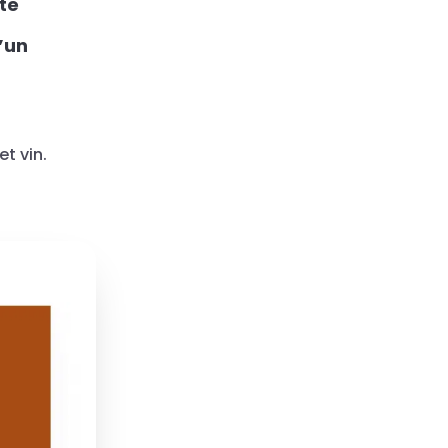
te
’un
t vin.