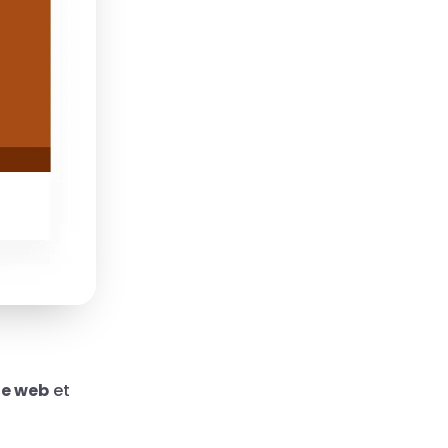
te web
et