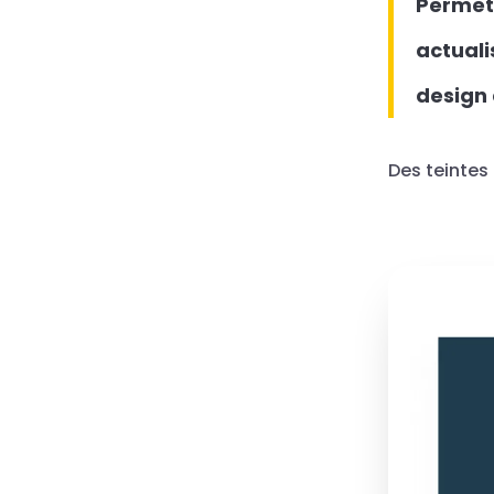
Permett
actuali
design 
Des teintes 